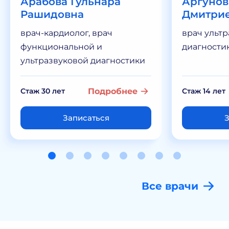
Арабова Гульнара
Аргунов
Рашидовна
Дмитри
врач-кардиолог, врач
врач ульт
функциональной и
диагности
ультразвуковой диагностики
Стаж 30 лет
Подробнее
Стаж 14 лет
Записаться
З
Все врачи