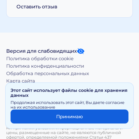
Оставить отзыв
Версия для слабовидящих
Политика обработки cookie
Политика конфиденциальности
Обработка персональных данных
Карта сайта
Этот сайт использует файлы cookie для хранения
данных
Копирование, тиражирование, а равно иное
Продолжая использовать этот сайт, Вы даете согласие
использование материалов, размещенных на moy-
на их использование
doktor.org возможно только с письменного разрешения
Правообладателя
Принимаю
Сайт носит исключительно информационный характер и
ни при каких условиях информационные материалы и
цены, размещенные на сайте, не являются публичной
офертой, определяемой положениями Статьи 437