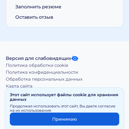
Заполнить резюме
Оставить отзыв
Версия для слабовидящих
Политика обработки cookie
Политика конфиденциальности
Обработка персональных данных
Карта сайта
Этот сайт использует файлы cookie для хранения
данных
Копирование, тиражирование, а равно иное
Продолжая использовать этот сайт, Вы даете согласие
использование материалов, размещенных на moy-
на их использование
doktor.org возможно только с письменного разрешения
Правообладателя
Принимаю
Сайт носит исключительно информационный характер и