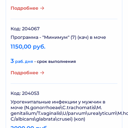
Подробнее
Код: 204067
Программа - "Минимум" (7) (кач) в моче
1150,00 руб.
3
раб. дня
- срок выполнения
Подробнее
Код: 204053
Урогенитальные инфекции у мужчин в
моче (N.gonorrhoeae\C.trachomatis\M.
genitalium/T.vaginalis\U/parvum\urealyticum\M.h
C/albicans\glabrata\crusei) (кол)