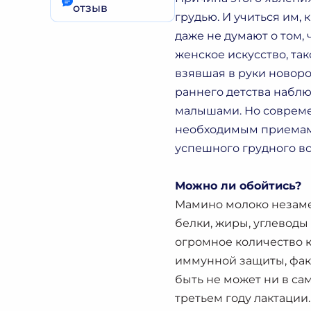
отзыв
грудью. И учиться им,
даже не думают о том,
женское искусство, так
взявшая в руки новорож
раннего детства наблю
малышами. Но совреме
необходимым приемам, 
успешного грудного в
Можно ли обойтись?
Мамино молоко незаме
белки, жиры, углеводы
огромное количество 
иммунной защиты, факт
быть не может ни в са
третьем году лактации