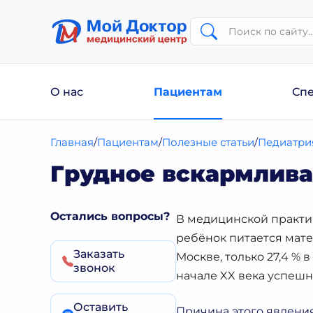
О нас
Пациентам
Сп
Главная
Пациентам
Полезные статьи
Педиатри
Грудное вскармлив
Остались вопросы?
В медицинской практик
ребёнок питается мат
Заказать
Москве, только 27,4 % 
звонок
начале XX века успешн
Оставить
Причина этого явления