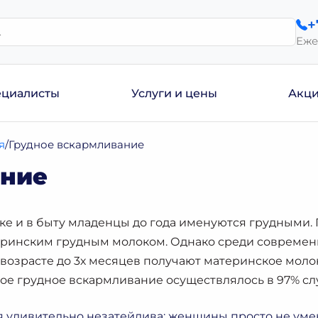
+
Еже
ециалисты
Услуги и цены
Акц
я
Грудное вскармливание
ание
е и в быту младенцы до года именуются грудными. 
еринским грудным молоком. Однако среди современ
в возрасте до 3х месяцев получают материнское молок
ое грудное вскармливание осуществлялось в 97% сл
 удивительно незатейлива: женщины просто не умею