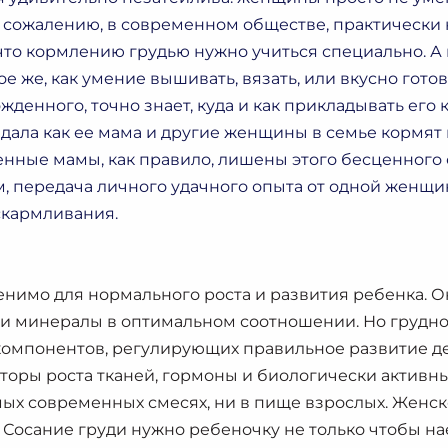
 к сожалению, в современном обществе, практически
 что кормлению грудью нужно учиться специально. А 
ое же, как умение вышивать, вязать, или вкусно готов
денного, точно знает, куда и как прикладывать его к 
дала как ее мама и другие женщины в семье кормят
нные мамы, как правило, лишены этого бесценного 
передача личного удачного опыта от одной женщины
скармливания.
нимо для нормального роста и развития ребенка. О
 и минералы в оптимальном соотношении. Но грудное 
компонентов, регулирующих правильное развитие де
оры роста тканей, гормоны и биологически активны
мых современных смесях, ни в пище взрослых. Женск
. Сосание груди нужно ребеночку не только чтобы н