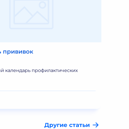
ь прививок
ОРЗ
й календарь профилактических
Остры
больш
перед
Прочи
Другие статьи