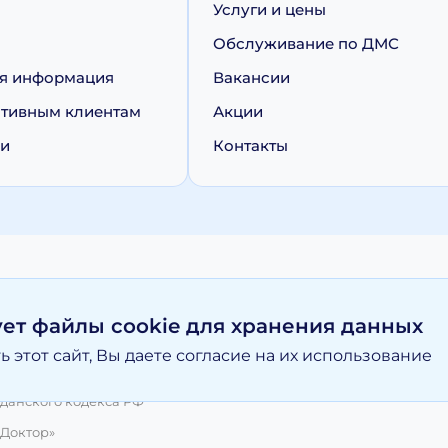
Услуги и цены
Обслуживание по ДМС
я информация
Вакансии
тивным клиентам
Акции
ии
Контакты
персональных данных
Политика обработки cookie
ует файлы cookie для хранения данных
 этот сайт, Вы даете согласие на их использование
вание материалов, размещенных на moy-doktor.org возможно то
и ни при каких условиях информационные материалы и цены, р
данского кодекса РФ
 Доктор»