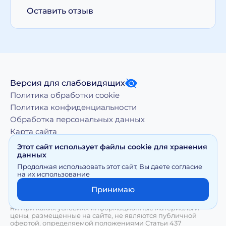
Оставить отзыв
Версия для слабовидящих
Политика обработки cookie
Политика конфиденциальности
Обработка персональных данных
Карта сайта
Этот сайт использует файлы cookie для хранения
данных
Копирование, тиражирование, а равно иное
Продолжая использовать этот сайт, Вы даете согласие
использование материалов, размещенных на moy-
на их использование
doktor.org возможно только с письменного разрешения
Правообладателя
Принимаю
Сайт носит исключительно информационный характер и
ни при каких условиях информационные материалы и
цены, размещенные на сайте, не являются публичной
офертой, определяемой положениями Статьи 437