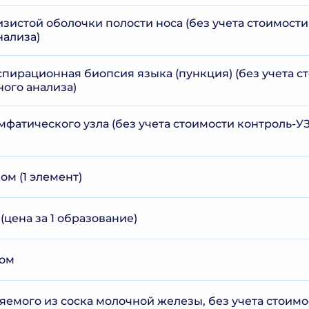
зистой оболочки полости носа (без учета стоимости
нализа)
спирационная биопсия языка (пункция) (без учета с
ного анализа)
мфатического узла (без учета стоимости контроль-У
м (1 элемент)
(цена за 1 образование)
иом
яемого из соска молочной железы, без учета стоимо