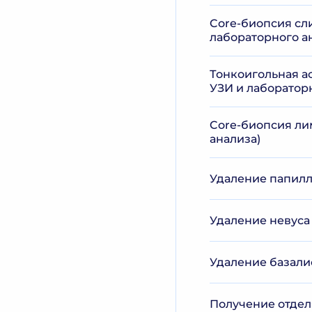
Core-биопсия сли
лабораторного а
Тонкоигольная а
УЗИ и лаборатор
Core-биопсия ли
анализа)
Удаление папилло
Удаление невуса 
Удаление базал
Получение отдел