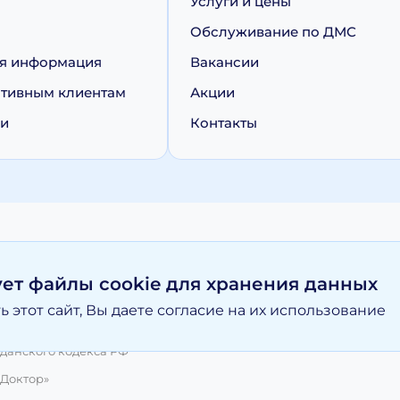
Услуги и цены
Обслуживание по ДМС
я информация
Вакансии
тивным клиентам
Акции
ии
Контакты
персональных данных
Политика обработки cookie
ует файлы cookie для хранения данных
 этот сайт, Вы даете согласие на их использование
вание материалов, размещенных на moy-doktor.org возможно то
и ни при каких условиях информационные материалы и цены, р
данского кодекса РФ
 Доктор»