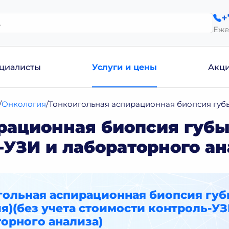
+
Еже
циалисты
Услуги и цены
Акц
Онкология
Тонкоигольная аспирационная биопсия губы
рационная биопсия губы 
-УЗИ и лабораторного ан
гольная аспирационная биопсия гу
я)(без учета стоимости контроль-УЗ
орного анализа)