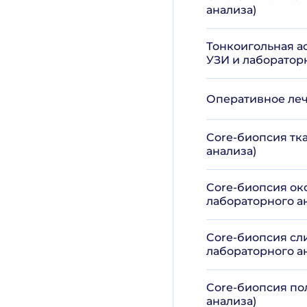
анализа)
Тонкоигольная а
УЗИ и лаборатор
Оперативное ле
Core-биопсия тк
анализа)
Core-биопсия ок
лабораторного а
Core-биопсия сл
лабораторного а
Core-биопсия пол
анализа)