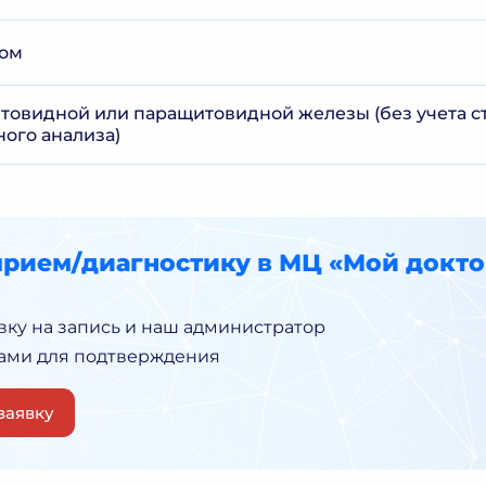
иом
товидной или паращитовидной железы (без учета с
ного анализа)
прием/диагностику в МЦ «Мой докто
вку на запись и наш администратор
Вами для подтверждения
заявку