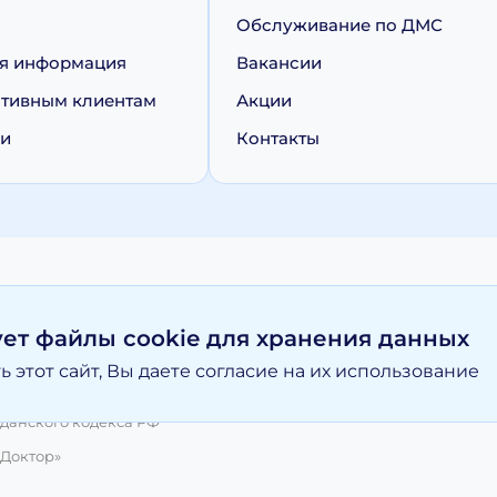
Обслуживание по ДМС
я информация
Вакансии
тивным клиентам
Акции
ии
Контакты
персональных данных
Политика обработки cookie
ует файлы cookie для хранения данных
 этот сайт, Вы даете согласие на их использование
вание материалов, размещенных на moy-doktor.org возможно то
и ни при каких условиях информационные материалы и цены, р
данского кодекса РФ
 Доктор»