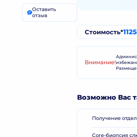
Оставить
отзыв
112
Стоимость*
Админист
Внимание!
избежан
Размеще
Возможно Вас т
Получение отдел
Core-биопсия сл