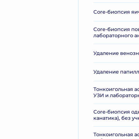
Core-биопсия яич
Core-биопсия по
лабораторного а
Удаление венозн
Удаление папилло
Тонкоигольная а
УЗИ и лаборатор
Core-биопсия од
канатика), без у
Тонкоигольная а