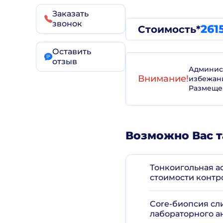
Заказать
звонок
261
Стоимость*
Оставить
отзыв
Админист
Внимание!
избежан
Размеще
Возможно Вас т
Тонкоигольная ас
стоимости контр
Core-биопсия сл
лабораторного а