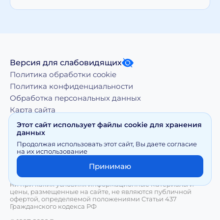
Версия для слабовидящих
Политика обработки cookie
Политика конфиденциальности
Обработка персональных данных
Карта сайта
Этот сайт использует файлы cookie для хранения
данных
Копирование, тиражирование, а равно иное
Продолжая использовать этот сайт, Вы даете согласие
использование материалов, размещенных на moy-
на их использование
doktor.org возможно только с письменного разрешения
Правообладателя
Принимаю
Сайт носит исключительно информационный характер и
ни при каких условиях информационные материалы и
цены, размещенные на сайте, не являются публичной
офертой, определяемой положениями Статьи 437
Гражданского кодекса РФ