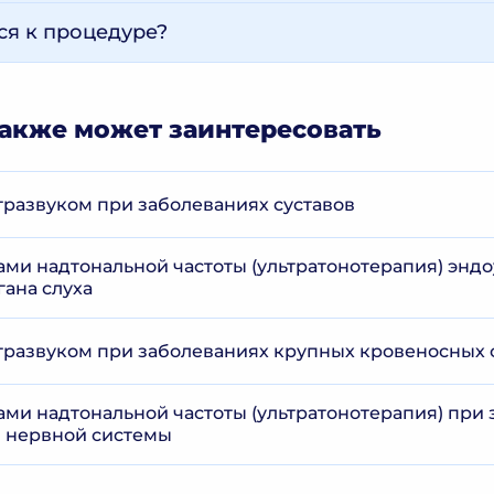
ся к процедуре?
акже может заинтересовать
тразвуком при заболеваниях суставов
ами надтональной частоты (ультратонотерапия) энд
гана слуха
тразвуком при заболеваниях крупных кровеносных 
ами надтональной частоты (ультратонотерапия) при
 нервной системы