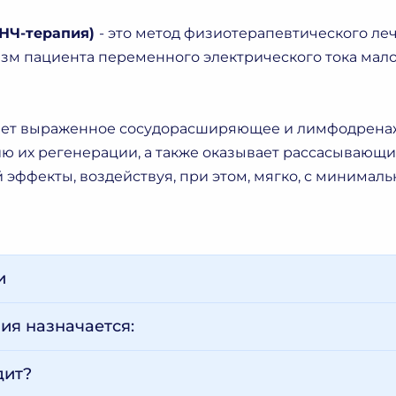
ТНЧ-терапия)
- это метод физиотерапевтического ле
зм пациента переменного электрического тока малой
ет выраженное сосудорасширяющее и лимфодренажн
ию их регенерации, а также оказывает рассасывающ
 эффекты, воздействуя, при этом, мягко, с минима
и
ия назначается:
дит?