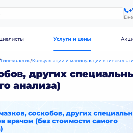
+
Еже
циалисты
Услуги и цены
Акц
Гинекология
Консультации и манипуляции в гинеколог
кобов, других специальн
го анализа)
мазков, соскобов, других специаль
в врачом (без стоимости самого
)