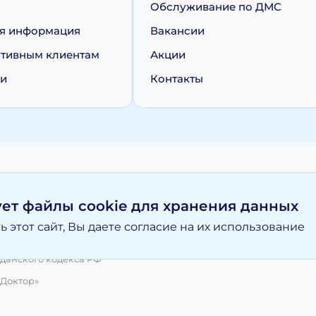
Обслуживание по ДМС
я информация
Вакансии
тивным клиентам
Акции
ии
Контакты
персональных данных
Политика обработки cookie
ует файлы cookie для хранения данных
 этот сайт, Вы даете согласие на их использование
вание материалов, размещенных на moy-doktor.org возможно то
и ни при каких условиях информационные материалы и цены, р
данского кодекса РФ
 Доктор»