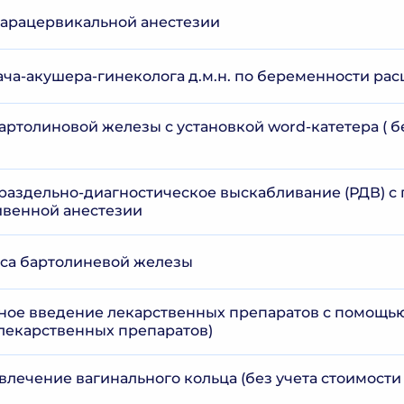
арацервикальной анестезии
ача-акушера-гинеколога д.м.н. по беременности ра
ртолиновой железы с установкой word-катетера ( б
 раздельно-диагностическое выскабливание (РДВ) 
ивенной анестезии
са бартолиневой железы
ое введение лекарственных препаратов с помощью
 лекарственных препаратов)
влечение вагинального кольца (без учета стоимости