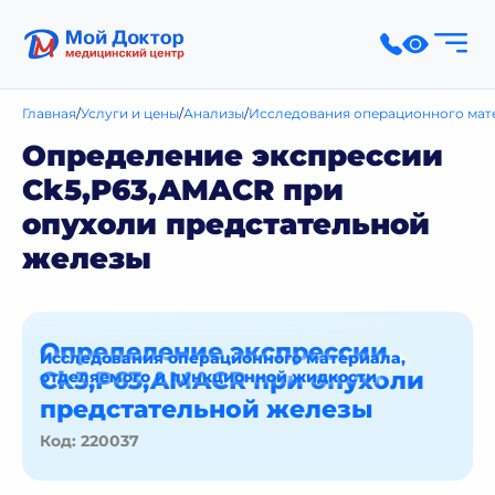
Главная
Услуги и цены
Анализы
Исследования операционного мат
Определение экспрессии
Ck5,P63,AMACR при
опухоли предстательной
железы
Определение экспрессии
Исследования операционного материала,
Ck5,P63,AMACR при опухоли
отделяемого и пункционной жидкости
предстательной железы
Код: 220037