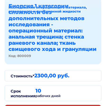
Биопсия 1 категории
Исследования операционного материала,
сложности без
отделяемого и пункционной жидкости
дополнительных методов
исследования -
операционный материал:
анальная трещина; стенка
раневого канала; ткань
свищевого хода и грануляции
Код: 800009
2300,00 руб.
Стоимость*
10
Срок
исполнения
рабочих дней