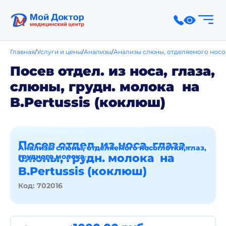
Главная
Услуги и цены
Анализы
Анализы слюны, отделяемого носог
Посев отдел. из носа, глаза,
слюны, грудн. молока на
B.Pertussis (коклюш)
Посев отдел. из носа, глаза,
Анализы слюны, отделяемого носоглотки, глаз,
слюны, грудн. молока на
грудного молока
B.Pertussis (коклюш)
Код: 702016