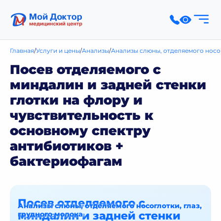
Главная
Услуги и цены
Анализы
Анализы слюны, отделяемого носог
Посев отделяемого с
миндалин и задней стенки
глотки на флору и
чувствительность к
основному спектру
антибиотиков +
бактериофагам
Посев отделяемого с
Анализы слюны, отделяемого носоглотки, глаз,
миндалин и задней стенки
грудного молока