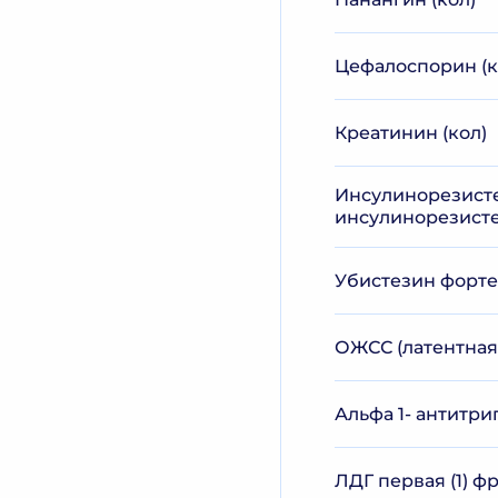
Цефалоспорин (к
Креатинин (кол)
Инсулинорезисте
инсулинорезисте
Убистезин форте 
ОЖСС (латентная
Альфа 1- антитри
ЛДГ первая (1) ф