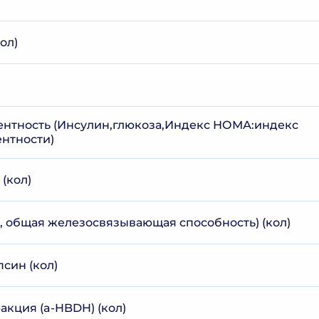
ол)
нтность (Инсулин,глюкоза,Индекс НОМА:индекс
нтности)
(кол)
, общая железосвязывающая способность) (кол)
псин (кол)
ракция (a-HBDH) (кол)