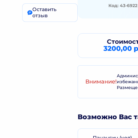
Код: 43-6922
Оставить
отзыв
Стоимост
3200,00 р
Админист
Внимание!
избежан
Размеще
Возможно Вас т
Панангин (кол)