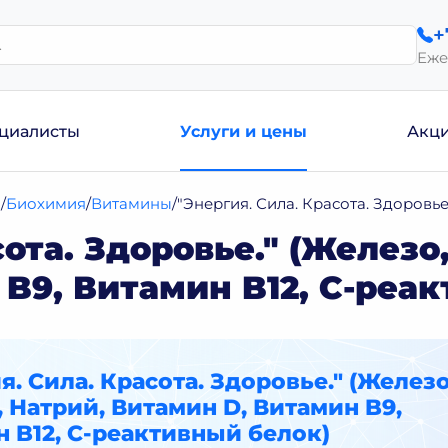
+
Еже
циалисты
Услуги и цены
Акц
и
Биохимия
Витамины
"Энергия. Сила. Красота. Здоровь
сота. Здоровье." (Железо
B9, Витамин B12, С-реа
я. Сила. Красота. Здоровье." (Железо
 Натрий, Витамин D, Витамин B9,
 B12, С-реактивный белок)