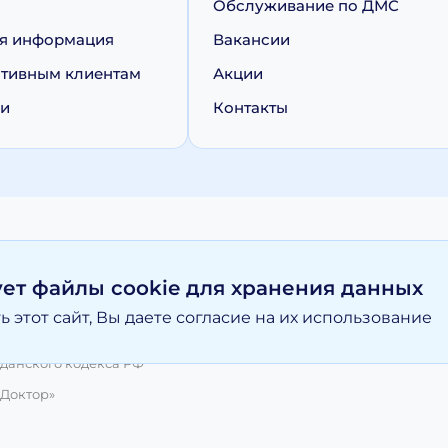
Обслуживание по ДМС
я информация
Вакансии
тивным клиентам
Акции
ии
Контакты
персональных данных
Политика обработки cookie
ует файлы cookie для хранения данных
 этот сайт, Вы даете согласие на их использование
вание материалов, размещенных на moy-doktor.org возможно то
и ни при каких условиях информационные материалы и цены, р
данского кодекса РФ
 Доктор»