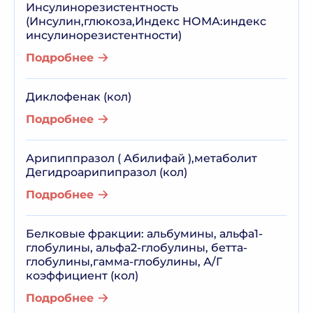
Инсулинорезистентность
(Инсулин,глюкоза,Индекс НОМА:индекс
инсулинорезистентности)
Подробнее
Диклофенак (кол)
Подробнее
Арипиппразол ( Абилифай ),метаболит
Дегидроарипипразол (кол)
Подробнее
Белковые фракции: альбумины, альфа1-
глобулины, альфа2-глобулины, бетта-
глобулины,гамма-глобулины, А/Г
коэффициент (кол)
Подробнее