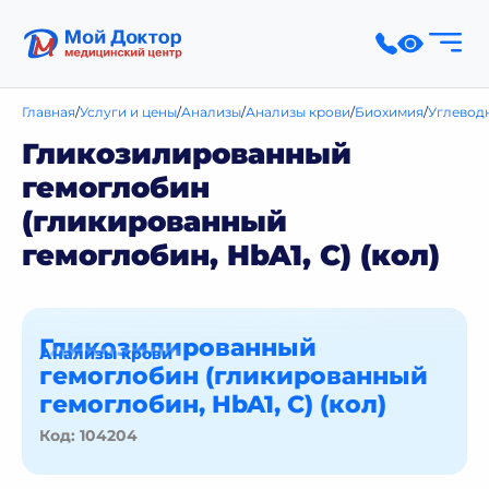
Главная
Услуги и цены
Анализы
Анализы крови
Биохимия
Углевод
Гликозилированный
гемоглобин
(гликированный
гемоглобин, HbA1, C) (кол)
Гликозилированный
Анализы крови
гемоглобин (гликированный
гемоглобин, HbA1, C) (кол)
Код: 104204