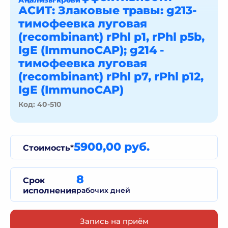
Анализы крови
АСИТ: Злаковые травы: g213-
тимофеевка луговая
(recombinant) rPhl p1, rPhl p5b,
IgE (ImmunoCAP); g214 -
тимофеевка луговая
(recombinant) rPhl p7, rPhl p12,
IgE (ImmunoCAP)
Код: 40-510
5900,00 руб.
Стоимость*
8
Срок
исполнения
рабочих дней
Запись на приём