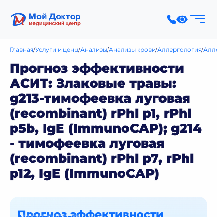
Главная
Услуги и цены
Анализы
Анализы крови
Аллергология
Алл
Прогноз эффективности
АСИТ: Злаковые травы:
g213-тимофеевка луговая
(recombinant) rPhl p1, rPhl
p5b, IgE (ImmunoCAP); g214
- тимофеевка луговая
(recombinant) rPhl p7, rPhl
p12, IgE (ImmunoCAP)
Прогноз эффективности