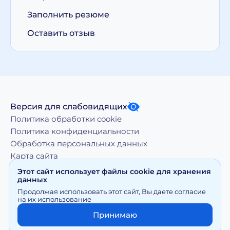
Заполнить резюме
Оставить отзыв
Версия для слабовидящих
Политика обработки cookie
Политика конфиденциальности
Обработка персональных данных
Карта сайта
Этот сайт использует файлы cookie для хранения
данных
Копирование, тиражирование, а равно иное
Продолжая использовать этот сайт, Вы даете согласие
использование материалов, размещенных на moy-
на их использование
doktor.org возможно только с письменного разрешения
Правообладателя
Принимаю
Сайт носит исключительно информационный характер и