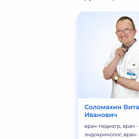
рьева Ольга
Соломахин Вит
вна
Иванович
ндокринолог
врач-педиатр, врач -
эндокринолог, врач-