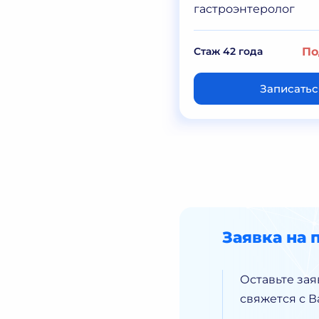
гастроэнтеролог
лет
Подробнее
Стаж 42 года
По
Записаться
Записатьс
Заявка на 
Оставьте зая
свяжется с 