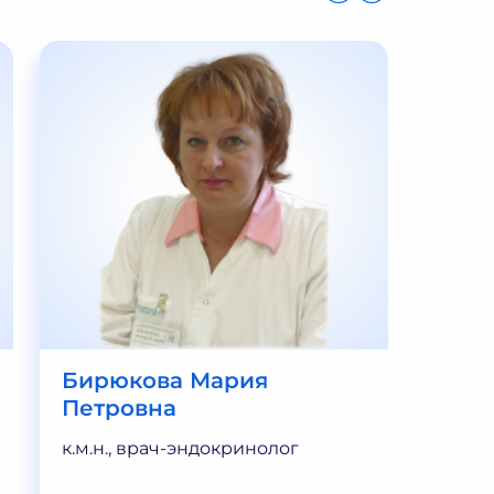
Бирюкова Мария
Григ
Петровна
Пет
к.м.н., врач-эндокринолог
Врач-