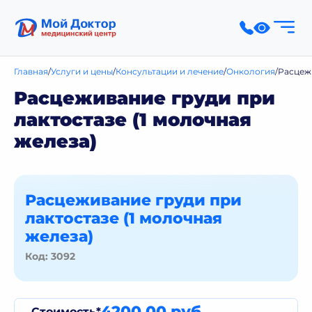
Главная
Услуги и цены
Консультации и лечение
Онкология
Расцежи
Расцеживание груди при
лактостазе (1 молочная
железа)
Расцеживание груди при
лактостазе (1 молочная
железа)
Код: 3092
4200,00 руб.
Стоимость*