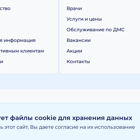
ство
Врачи
Услуги и цены
Обслуживание по ДМС
я информация
Вакансии
тивным клиентам
Акции
ии
Контакты
персональных данных
Политика обработки cookie
ует файлы cookie для хранения данных
 этот сайт, Вы даете согласие на их использование
вание материалов, размещенных на moy-doktor.org возможно то
и ни при каких условиях информационные материалы и цены, р