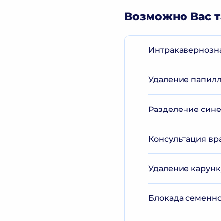
Возможно Вас т
Интракавернозна
Удаление папилл
Разделение сине
Консультация вра
Удаление карунк
Блокада семенно