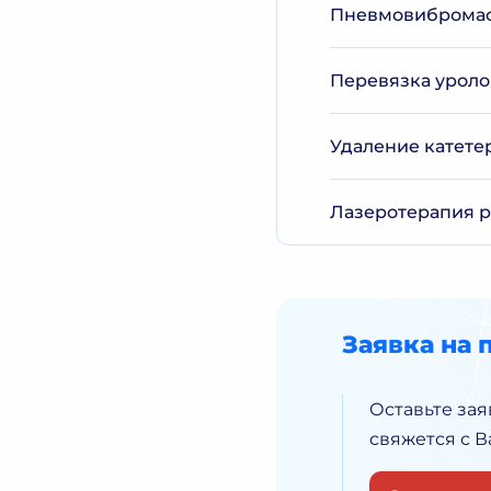
Пневмовибромасс
Перевязка урол
Удаление катете
Лазеротерапия 
Заявка на 
Оставьте зая
свяжется с 