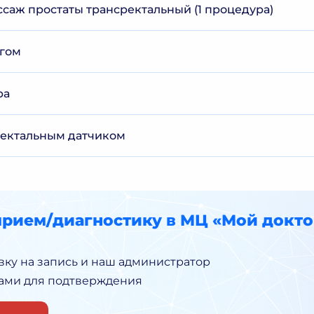
аж простаты трансректальный (1 процедура)
огом
ра
ректальным датчиком
прием/диагностику в МЦ «Мой докто
вку на запись и наш администратор
Вами для подтверждения