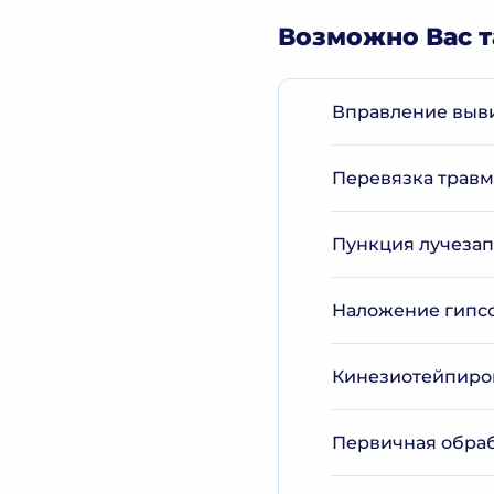
Возможно Вас т
Вправление выви
Перевязка трав
Пункция лучезап
Наложение гипсо
Кинезиотейпиров
Первичная обраб