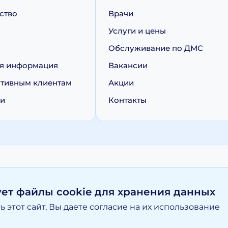
ство
Врачи
Услуги и цены
Обслуживание по ДМС
я информация
Вакансии
тивным клиентам
Акции
ии
Контакты
персональных данных
Политика обработки cookie
ует файлы cookie для хранения данных
 этот сайт, Вы даете согласие на их использование
вание материалов, размещенных на moy-doktor.org возможно то
и ни при каких условиях информационные материалы и цены, р