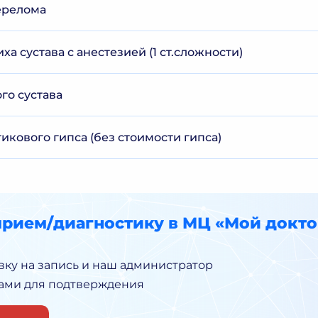
ерелома
а сустава с анестезией (1 ст.сложности)
го сустава
кового гипса (без стоимости гипса)
прием/диагностику в МЦ «Мой докто
вку на запись и наш администратор
Вами для подтверждения