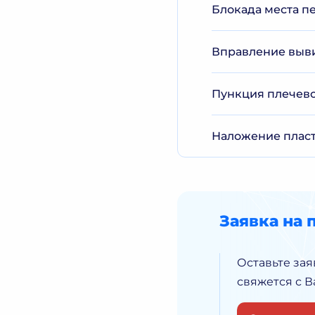
Блокада места п
Вправление вывих
Пункция плечево
Наложение пласти
Заявка на 
Оставьте зая
свяжется с 