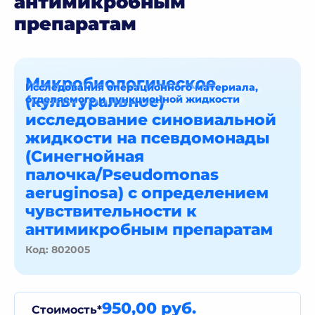
антимикробным
препаратам
Микробиологическое
Исследования операционного материала,
(культуральное)
отделяемого и пункционной жидкости
исследование синовиальной
жидкости на псевдомонады
(Синегнойная
палочка/Pseudomonas
aeruginosa) с определением
чувствительности к
антимикробным препаратам
Код: 802005
950,00 руб.
Стоимость*