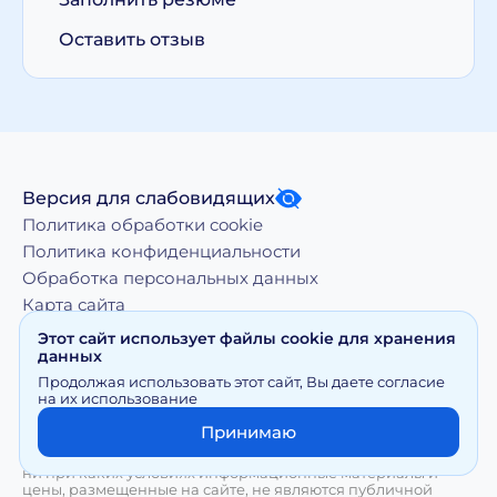
Оставить отзыв
Версия для слабовидящих
Политика обработки cookie
Политика конфиденциальности
Обработка персональных данных
Карта сайта
Этот сайт использует файлы cookie для хранения
данных
Копирование, тиражирование, а равно иное
Продолжая использовать этот сайт, Вы даете согласие
использование материалов, размещенных на moy-
на их использование
doktor.org возможно только с письменного разрешения
Правообладателя
Принимаю
Сайт носит исключительно информационный характер и
ни при каких условиях информационные материалы и
цены, размещенные на сайте, не являются публичной