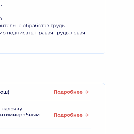
ы.
р
рительно обработав грудь
о подписать: правая грудь, левая
люш)
Подробнее
 палочку
к антимикробным
Подробнее