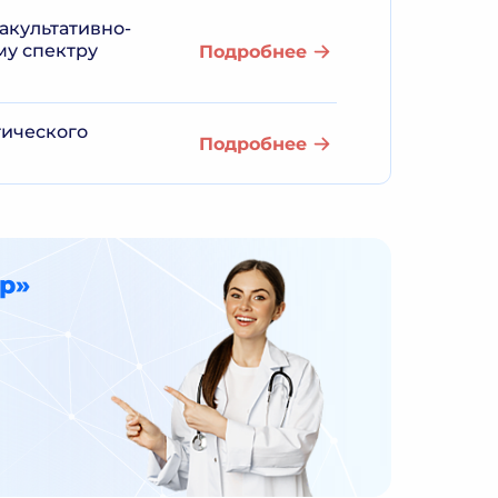
акультативно-
му спектру
Подробнее
тического
Подробнее
р»