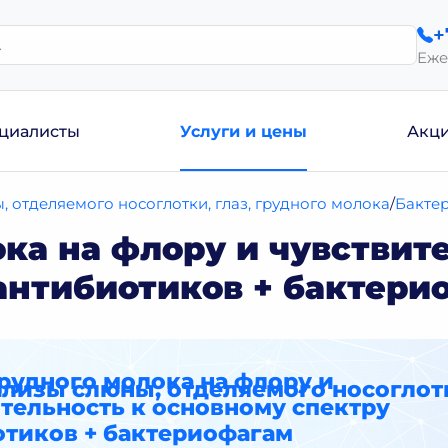
+
Еже
циалисты
Услуги и цены
Акц
 отделяемого носоглотки, глаз, грудного молока
Бакте
ка на флору и чувствит
антибиотиков + бактери
рудного молока на флору и
лизы слюны, отделяемого носоглотк
тельность к основному спектру
отиков + бактериофагам