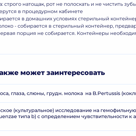
: строго натощак, рот не полоскать и не чистить зуб
ерутся в процедурном кабинете
ирается в домашних условиях стерильный контейне
олоко - собирается в стерильный контейнер, предва
первая порция не собирается. Контейнеры необходим
акже может заинтересовать
оса, глаза, слюны, грудн. молока на B.Pertussis (кок
кое (культуральное) исследование на гемофильную
fluenzae типа b) с определением чувствительности 