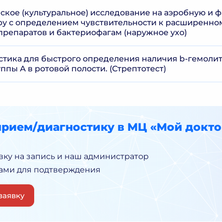
кое (культуральное) исследование на аэробную и ф
у с определением чувствительности к расширенно
репаратов и бактериофагам (наружное ухо)
стика для быстрого определения наличия b-гемоли
ппы А в ротовой полости. (Стрептотест)
прием/диагностику в МЦ «Мой докто
вку на запись и наш администратор
Вами для подтверждения
заявку