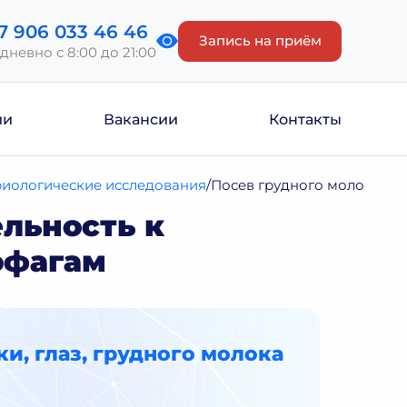
7 906 033 46 46
Запись на приём
дневно с 8:00 до 21:00
ии
Вакансии
Контакты
риологические исследования
Посев грудного молока на 
ельность к
офагам
и, глаз, грудного молока