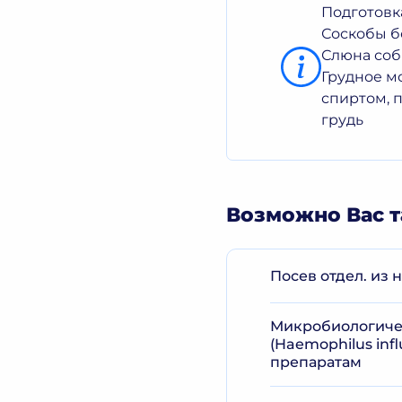
Подготовка
Соскобы б
Слюна соб
Грудное м
спиртом, 
грудь
Возможно Вас т
Посев отдел. из н
Микробиологичес
(Haemophilus in
препаратам