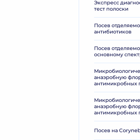
Экспресс диагно
тест полоски
Посев отделяемог
антибиотиков
Посев отделяемог
основному спект
Микробиологичес
анаэробную флор
антимикробных п
Микробиологичес
анаэробную флор
антимикробных п
Посев на Coryneb