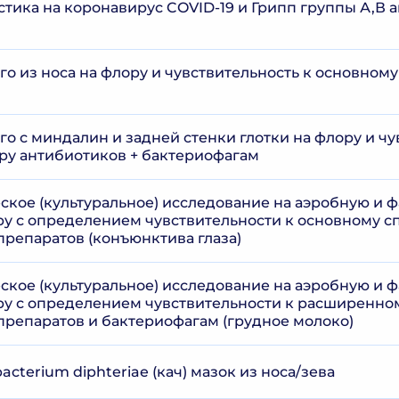
стика на коронавирус COVID-19 и Грипп группы А,В 
о из носа на флору и чувствительность к основному
о с миндалин и задней стенки глотки на флору и чу
ру антибиотиков + бактериофагам
кое (культуральное) исследование на аэробную и ф
у с определением чувствительности к основному с
репаратов (конъюнктива глаза)
кое (культуральное) исследование на аэробную и ф
у с определением чувствительности к расширенно
репаратов и бактериофагам (грудное молоко)
acterium diphteriae (кач) мазок из носа/зева