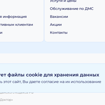
Услуги и цены
Обслуживание по ДМС
я информация
Вакансии
тивным клиентам
Акции
ии
Контакты
персональных данных
Политика обработки cookie
ует файлы cookie для хранения данных
 этот сайт, Вы даете согласие на их использование
вание материалов, размещенных на moy-doktor.org возможно то
и ни при каких условиях информационные материалы и цены, р
данского кодекса РФ
 Доктор»