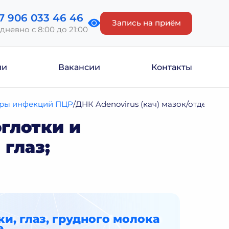
7 906 033 46 46
Запись на приём
дневно с 8:00 до 21:00
ии
Вакансии
Контакты
ры инфекций ПЦР
ДНК Adenovirus (кач) мазок/отделяем
оглотки и
глаз;
и, глаз, грудного молока
е