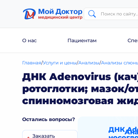
О нас
Пациентам
Спе
Главная
Услуги и цены
Анализы
Анализы слюны,
ДНК Adenovirus (кач
ротоглотки; мазок/
спинномозговая жи
Остались вопросы?
ДНК Ade
Ана
Заказать
носогло