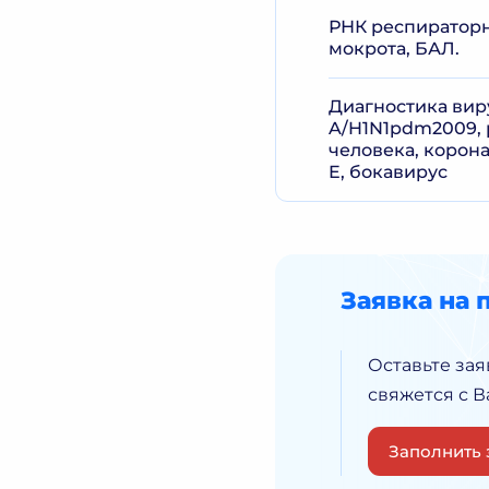
РНК респираторно
мокрота, БАЛ.
Диагностика вир
A/H1N1pdm2009, 
человека, корона
E, бокавирус
Заявка на 
Оставьте зая
свяжется с 
Заполнить 