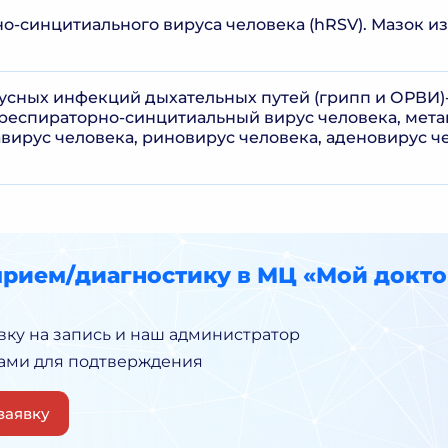
-синцитиального вируса человека (hRSV). Мазок из 
усных инфекций дыхательных путей (грипп и ОРВИ)
респираторно-синцитиальный вирус человека, мет
вирус человека, риновирус человека, аденовирус че
прием/диагностику в МЦ «Мой докто
вку на запись и наш администратор
Вами для подтверждения
заявку