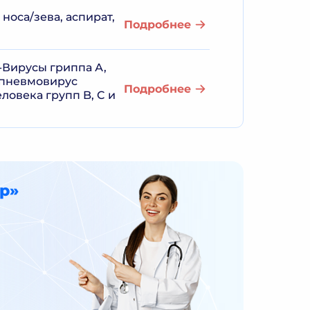
носа/зева, аспират,
Подробнее
-Вирусы гриппа А,
апневмовирус
Подробнее
ловека групп B, C и
р»