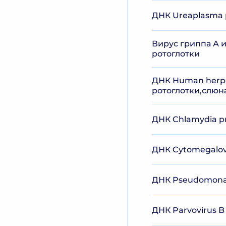
ДНК Ureaplasma p
Вирус гриппа А и
ротоглотки
ДНК Human herpes
ротоглотки,слюна
ДНК Chlamydia pn
ДНК Cytomegalovi
ДНК Pseudomonas
ДНК Parvovirus B