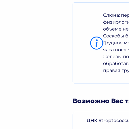
Слюна: пе
физиологи
объеме не
Соскобы б
Грудное м
часа после
железы по
обработав
правая гру
Возможно Вас т
ДНК Streptococcus