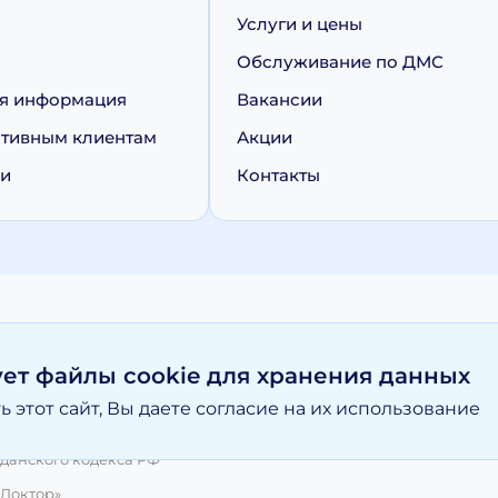
Услуги и цены
Обслуживание по ДМС
я информация
Вакансии
тивным клиентам
Акции
ии
Контакты
персональных данных
Политика обработки cookie
ует файлы cookie для хранения данных
 этот сайт, Вы даете согласие на их использование
вание материалов, размещенных на moy-doktor.org возможно то
и ни при каких условиях информационные материалы и цены, р
данского кодекса РФ
 Доктор»