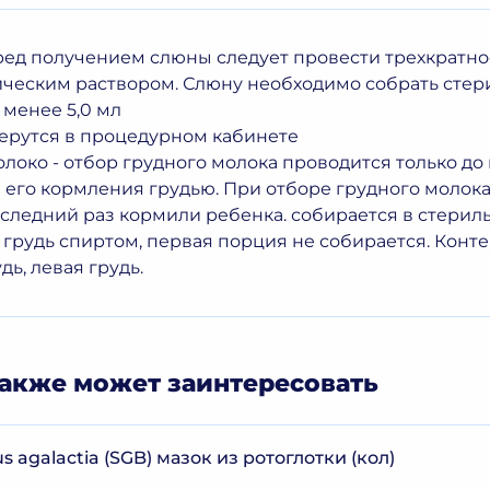
ред получением слюны следует провести трехкратно
ческим раствором. Слюну необходимо собрать стер
 менее 5,0 мл
ерутся в процедурном кабинете
олоко - отбор грудного молока проводится только до
 его кормления грудью. При отборе грудного молока
следний раз кормили ребенка. собирается в стерил
 грудь спиртом, первая порция не собирается. Конт
дь, левая грудь.
акже может заинтересовать
 agalactia (SGB) мазок из ротоглотки (кол)