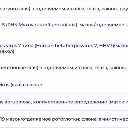
arvum (кач) в отделяемом из носа, глаза, слюны, гр
 В (РНК Myxovirus influenza)(кач) мазок/отделяемое 
 virus 7 типа (Human betaherpesvirus 7, HHV7)(маз
)(кол)
eumoniae (кач) в отделяемом из носа, глаза, слюны,
rus (кач) в слюне
 aeruginosa, количественное определение (мазок и
 19 мазок/отделяемое ротоглотки; слюна; амниотиче