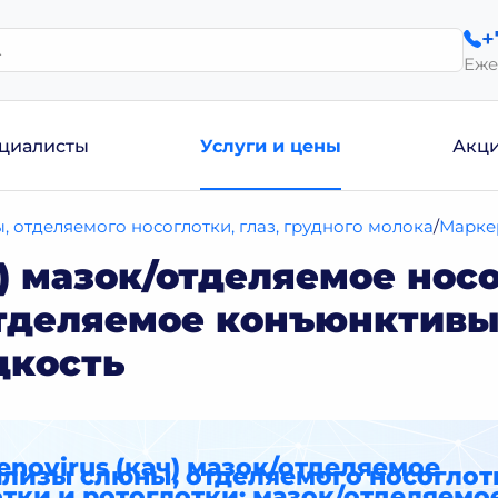
+
Еже
циалисты
Услуги и цены
Акц
 отделяемого носоглотки, глаз, грудного молока
Марке
) мазок/отделяемое нос
отделяемое конъюнктивы 
дкость
novirus (кач) мазок/отделяемое
лизы слюны, отделяемого носоглотк
тки и ротоглотки; мазок/отделяемо