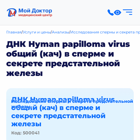
Главная
Услуги и цены
Анализы
Исследования спермы и секрета п
ДНК Hyman papilloma virus
общий (кач) в сперме и
секрете предстательной
железы
ДНК Hyman papilloma virus
Исследования спермы и секрета предстательной
общий (кач) в сперме и
железы
секрете предстательной
железы
Код: 500041