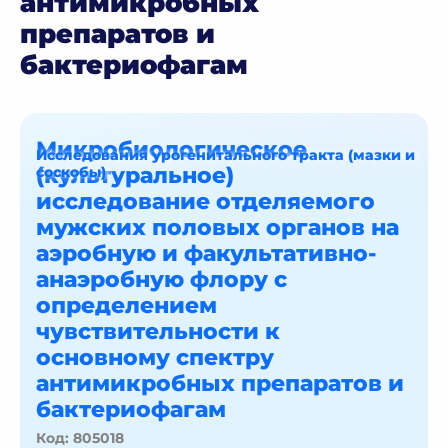
антимикробных
препаратов и
бактериофагам
Микробиологическое
Исследования урогенитального тракта (мазки и
(культуральное)
соскобы)
исследование отделяемого
мужских половых органов на
аэробную и факультативно-
анаэробную флору с
определением
чувствительности к
основному спектру
антимикробных препаратов и
бактериофагам
Код: 805018