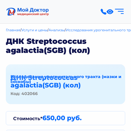
Главная
Услуги и цены
Анализы
Исследования урогенитального тра
ДНК Streptococcus
agalactia(SGB) (кол)
ДНК Streptococcus
Исследования урогенитального тракта (мазки и
соскобы)
agalactia(SGB) (кол)
Код: 402066
650,00 руб.
Стоимость*