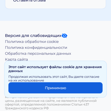
Оставить отзыв
Версия для слабовидящих
Политика обработки cookie
Политика конфиденциальности
Обработка персональных данных
Карта сайта
Этот сайт использует файлы cookie для хранения
данных
Копирование, тиражирование, а равно иное
Продолжая использовать этот сайт, Вы даете согласие
использование материалов, размещенных на moy-
на их использование
doktor.org возможно только с письменного разрешения
Правообладателя
Принимаю
Сайт носит исключительно информационный характер и
ни при каких условиях информационные материалы и
цены, размещенные на сайте, не являются публичной
офертой, определяемой положениями Статьи 437
Гражданского кодекса РФ