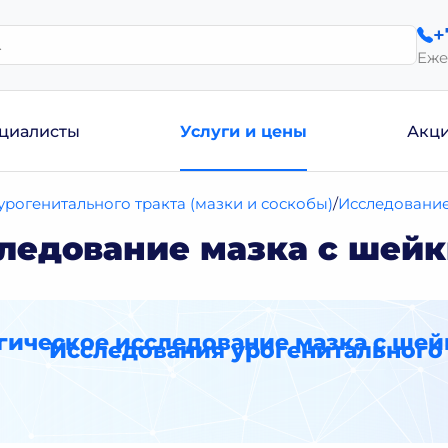
+
Еже
циалисты
Услуги и цены
Акц
рогенитального тракта (мазки и соскобы)
Исследование
ледование мазка с шейк
гическое исследование мазка с шей
Исследования урогенитального 