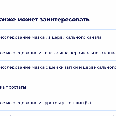
акже может заинтересовать
исследование мазка из цервикального канала
е исследование из влагалища,цервикального канал
исследование мазка с шейки матки и цервикального 
ка простаты
е исследование из уретры у женщин (U)