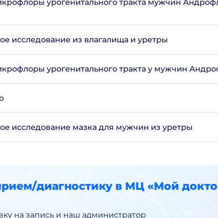
крофлоры урогенитального тракта мужчин Андрофл
е исследование из влагалища и уретры
крофлоры урогенитального тракта у мужчин Андрофл
ю
е исследование мазка для мужчин из уретры
прием/диагностику в МЦ «Мой докто
вку на запись и наш администратор