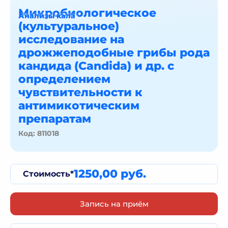
Микробиологическое
Анализы кала
(культуральное)
исследование на
дрожжеподобные грибы рода
кандида (Candida) и др. с
определением
чувствительности к
антимикотическим
препаратам
Код: 811018
1250,00 руб.
Стоимость*
Запись на приём