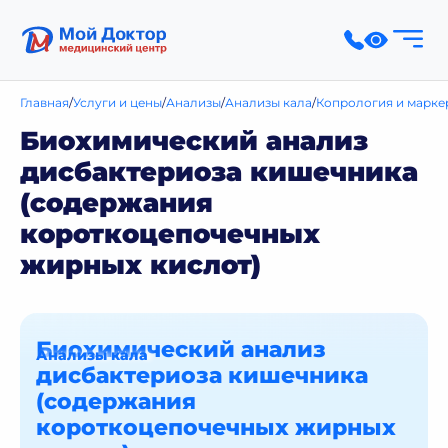
Главная
Услуги и цены
Анализы
Анализы кала
Копрология и марке
Биохимический анализ
дисбактериоза кишечника
(содержания
короткоцепочечных
жирных кислот)
Биохимический анализ
Анализы кала
дисбактериоза кишечника
(содержания
короткоцепочечных жирных