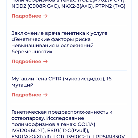
NOD2 (G908R G>C), NKX2-3(A>G), PTPN2 (T>G)
Подробнее
Заключение врача генетика к услуге
«Генетические факторы риска
невынашивания и осложнений
беременности»
Подробнее
Мутации гена CFTR (муковисцидоз), 16
мутаций
Подробнее
Генетическая предрасположенность к
остеопарозу. Исследование
полиморфизмов в генах: COL1A(
IVS12046G>T), ESR1( T>C(Pvull)),
ESR1(A>G(Xbal)), LCT(-13910C>T), LRP5(A1330V