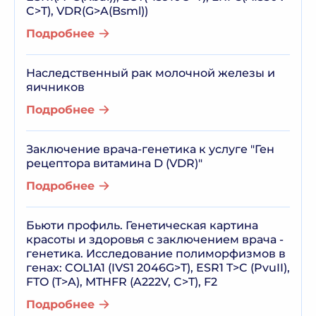
C>T), VDR(G>A(Bsml))
Подробнее
Наследственный рак молочной железы и
яичников
Подробнее
Заключение врача-генетика к услуге "Ген
рецептора витамина D (VDR)"
Подробнее
Бьюти профиль. Генетическая картина
красоты и здоровья с заключением врача -
генетика. Исследование полиморфизмов в
генах: COL1A1 (IVS1 2046G>T), ESR1 T>C (PvuII),
FTO (T>A), MTHFR (A222V, C>T), F2
Подробнее