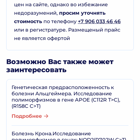
цен на сайте, однако во избежание
недоразумений,
просим уточнять
стоимость
по телефону
+7 906 033 46 46
или в регистратуре. Размещеный прайс
не является офертой
Возможно Вас также может
заинтересовать
Генетическая предрасположенность к
болезни Альцгеймера. Исследование
полиморфизмов в гене APOE (C112R T>C),
(R158C C>T)
Подробнее
Болезнь Крона.Исследование
полиморфизмов в генах: NOD2(R702W C>T),