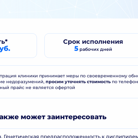
ь*
Срок
исполнения
уб.
5
рабочих дней
рация клиники принимает меры по своевременному обнов
ие недоразумений,
просим уточнять стоимость
по телефо
ный прайс не является офертой
акже может заинтересовать
 Генетическая предрасположенность к дислипиде