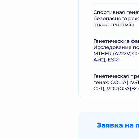
Спортивная гене
безопасного реж
врача-генетика.
Генетические фа
Исследование пол
MTHFR (A222V, C>T
A>G), ESR1
Генетическая пр
генах: COL1A( IVS1
C>T), VDR(G>A(Bs
Заявка на 