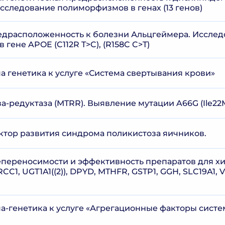
сследование полиморфизмов в генах (13 генов)
едрасположенность к болезни Альцгеймера. Иссле
гене APOE (C112R T>C), (R158C C>T)
а генетика к услуге «Система свертывания крови»
а-редуктаза (MTRR). Выявление мутации A66G (Ile22
ктор развития синдрома поликистоза яичников.
епереносимости и эффективность препаратов для х
CC1, UGT1A1((2)), DPYD, MTHFR, GSTP1, GGH, SLC19A1, V
а-генетика к услуге «Агрегационные факторы сист