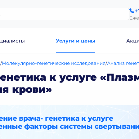
+
Еже
циалисты
Услуги и цены
Акц
и
Молекулярно-генетические исследования
Анализ гене
генетика к услуге «Пла
ия крови»
ние врача- генетика к услуге
енные факторы системы свертыван