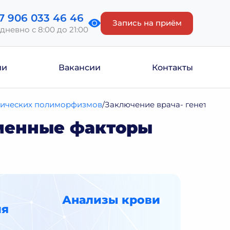
7 906 033 46 46
Запись на приём
дневно с 8:00 до 21:00
ии
Вакансии
Контакты
тических полиморфизмов
Заключение врача- генетика к
зменные факторы
Анализы крови
ия