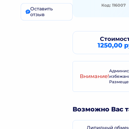
Код: 116007
Оставить
отзыв
Стоимост
1250,00 р
Админист
Внимание!
избежан
Размеще
Возможно Вас т
Липидный обмен.