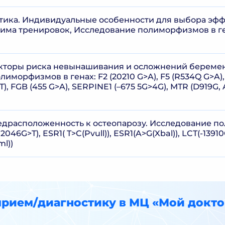
тика. Индивидуальные особенности для выбора эфф
има тренировок, Исследование полиморфизмов в г
кторы риска невынашивания и осложнений беремен
иморфизмов в генах: F2 (20210 G>A), F5 (R534Q G>A),
), FGB (455 G>A), SERPINE1 (–675 5G>4G), MTR (D919G, 
едрасположенность к остеопарозу. Исследование п
2046G>T), ESR1( T>C(Pvull)), ESR1(A>G(Xbal)), LCT(-1391
ml))
прием/диагностику в МЦ «Мой докто