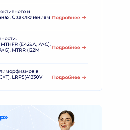
ективного и
енах. С заключением
Подробнее
ности.
 MTHFR (E429A, A>C),
Подробнее
A>G), MTRR (I22M,
олиморфизмов в
0C>T), LRP5(A1330V
Подробнее
р»