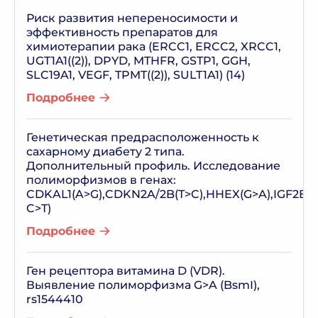
Риск развития непереносимости и
эффективность препаратов для
химиотерапии рака (ERCC1, ERCC2, XRCC1,
UGT1A1((2)), DPYD, MTHFR, GSTP1, GGH,
SLC19A1, VEGF, TPMT((2)), SULT1A1) (14)
Подробнее
Генетическая предрасположенность к
сахарному диабету 2 типа.
Дополнительный профиль. Исследование
полиморфизмов в генах:
CDKAL1(A>G),CDKN2A/2B(T>C),HHEX(G>A),IGF2BP
C>T)
Подробнее
Ген рецептора витамина D (VDR).
Выявление полиморфизма G>A (BsmI),
rs1544410