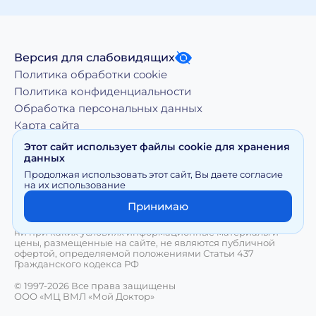
Версия для слабовидящих
Политика обработки cookie
Политика конфиденциальности
Обработка персональных данных
Карта сайта
Этот сайт использует файлы cookie для хранения
данных
Копирование, тиражирование, а равно иное
Продолжая использовать этот сайт, Вы даете согласие
использование материалов, размещенных на moy-
на их использование
doktor.org возможно только с письменного разрешения
Правообладателя
Принимаю
Сайт носит исключительно информационный характер и
ни при каких условиях информационные материалы и
цены, размещенные на сайте, не являются публичной
офертой, определяемой положениями Статьи 437
Гражданского кодекса РФ
© 1997-2026 Все права защищены
ООО «МЦ ВМЛ «Мой Доктор»