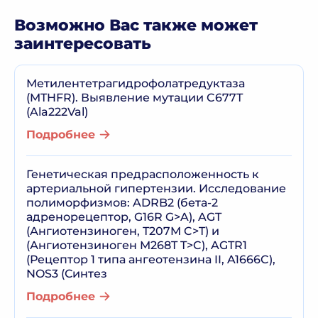
Возможно Вас также может
заинтересовать
Метилентетрагидрофолатредуктаза
(MTHFR). Выявление мутации C677T
(Ala222Val)
Подробнее
Генетическая предрасположенность к
артериальной гипертензии. Исследование
полиморфизмов: ADRB2 (бета-2
адренорецептор, G16R G>A), AGT
(Ангиотензиноген, T207M C>T) и
(Ангиотензиноген M268T T>C), AGTR1
(Рецептор 1 типа ангеотензина II, A1666C),
NOS3 (Синтез
Подробнее