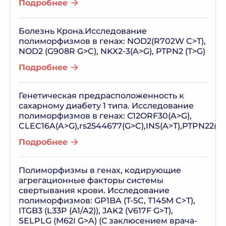
Подробнее
Болезнь Крона.Исследование
полиморфизмов в генах: NOD2(R702W C>T),
NOD2 (G908R G>C), NKX2-3(A>G), PTPN2 (T>G)
Подробнее
Генетическая предрасположенность к
сахарному диабету 1 типа. Исследование
полиморфизмов в генах: С12ORF30(A>G),
CLEC16A(A>G),rs2544677(G>C),INS(A>T),PTPN22(G
Подробнее
Полиморфизмы в генах, кодирующие
агрегационные факторы системы
свертывания крови. Исследование
полиморфизмов: GP1BA (T-5C, T145M C>T),
ITGB3 (L33P (A1/A2)), JAK2 (V617F G>T),
SELPLG (M62I G>A) (С заклюсением врача-