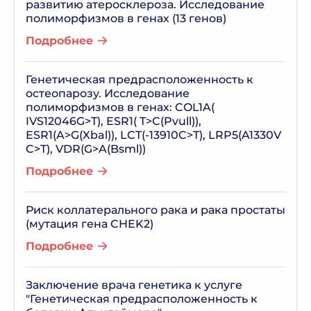
развитию атеросклероза. Исследование
полиморфизмов в генах (13 генов)
Подробнее
Генетическая предрасположенность к
остеопарозу. Исследование
полиморфизмов в генах: COL1A(
IVS12046G>T), ESR1( T>C(Pvull)),
ESR1(A>G(Xbal)), LCT(-13910C>T), LRP5(A1330V
C>T), VDR(G>A(Bsml))
Подробнее
Риск коллатерального рака и рака простаты
(мутация гена CHEK2)
Подробнее
Заключение врача генетика к услуге
"Генетическая предрасположенность к