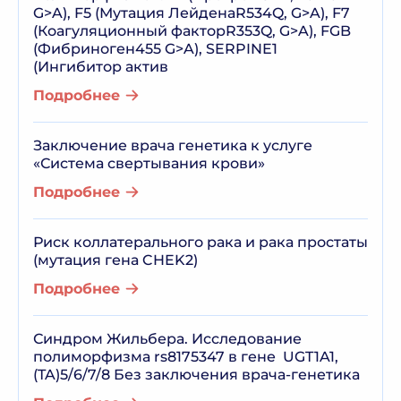
G>A), F5 (Мутация ЛейденаR534Q, G>A), F7
(Коагуляционный факторR353Q, G>A), FGB
(Фибриноген455 G>A), SERPINE1
(Ингибитор актив
Подробнее
Заключение врача генетика к услуге
«Система свертывания крови»
Подробнее
Риск коллатерального рака и рака простаты
(мутация гена CHEK2)
Подробнее
Синдром Жильбера. Исследование
полиморфизма rs8175347 в гене UGT1A1,
(TA)5/6/7/8 Без заключения врача-генетика