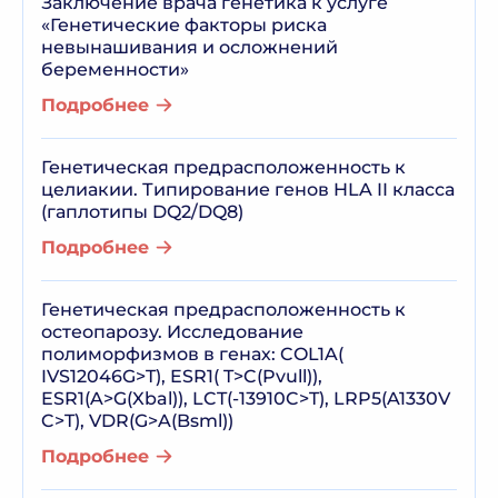
Заключение врача генетика к услуге
«Генетические факторы риска
невынашивания и осложнений
беременности»
Подробнее
Генетическая предрасположенность к
целиакии. Типирование генов HLA II класса
(гаплотипы DQ2/DQ8)
Подробнее
Генетическая предрасположенность к
остеопарозу. Исследование
полиморфизмов в генах: COL1A(
IVS12046G>T), ESR1( T>C(Pvull)),
ESR1(A>G(Xbal)), LCT(-13910C>T), LRP5(A1330V
C>T), VDR(G>A(Bsml))
Подробнее