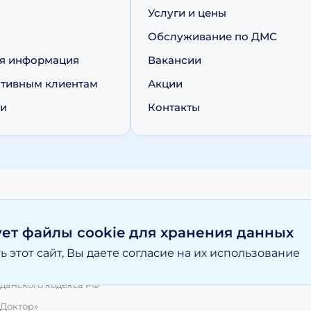
Услуги и цены
Обслуживание по ДМС
я информация
Вакансии
тивным клиентам
Акции
ии
Контакты
персональных данных
Политика обработки cookie
ует файлы cookie для хранения данных
 этот сайт, Вы даете согласие на их использование
вание материалов, размещенных на moy-doktor.org возможно то
и ни при каких условиях информационные материалы и цены, р
данского кодекса РФ
 Доктор»