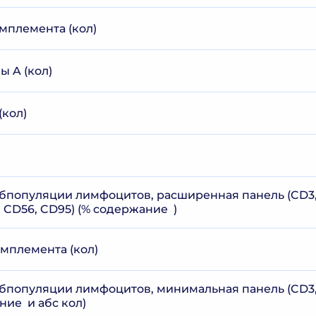
мплемента (кол)
 A (кол)
(кол)
бпопуляции лимфоцитов, расширенная панель (CD3, 
, CD56, CD95) (% содержание )
мплемента (кол)
бпопуляции лимфоцитов, минимальная панель (CD3, 
ние и абс кол)