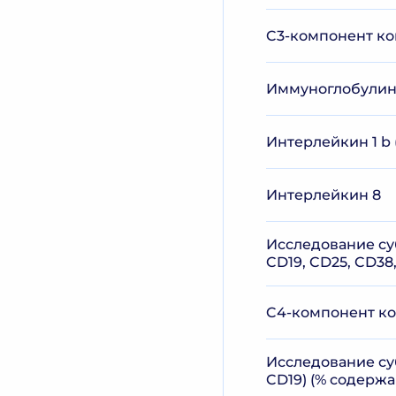
C3-компонент ко
Иммуноглобулины
Интерлейкин 1 b 
Интерлейкин 8
Исследование су
CD19, CD25, CD38
C4-компонент ко
Исследование су
CD19) (% содержа