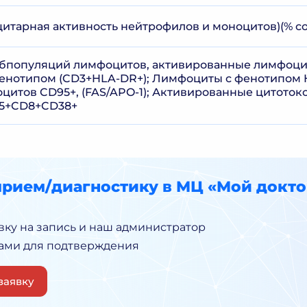
цитарная активность нейтрофилов и моноцитов)(% с
убпопуляций лимфоцитов, активированные лимфоци
енотипом (CD3+HLA-DR+); Лимфоциты с фенотипом 
цитов CD95+, (FAS/APO-1); Активированные цитотокс
5+CD8+CD38+
прием/диагностику в МЦ «Мой докто
вку на запись и наш администратор
Вами для подтверждения
заявку