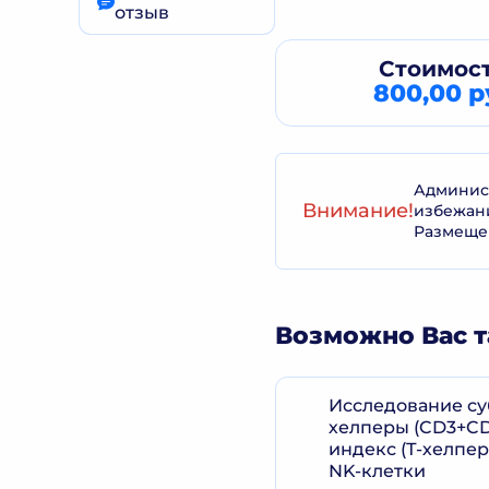
отзыв
Стоимост
800,00 р
Админист
Внимание!
избежан
Размеще
Возможно Вас т
Исследование су
хелперы (CD3+CD
индекс (Т-хелпе
NK-клетки