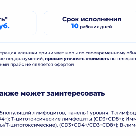
ь*
Срок
исполнения
уб.
10
рабочих дней
рация клиники принимает меры по своевременному обнов
ие недоразумений,
просим уточнять стоимость
по телефо
ный прайс не является офертой
акже может заинтересовать
бпопуляций лимфоцитов, панель 1 уровня. Т-лимфоци
4+); Т-цитотоксические лимфоциты (CD3+CD8+); И
ры/Т-цитотоксические), (CD3+CD4+/CD3+CD8+); В-лим