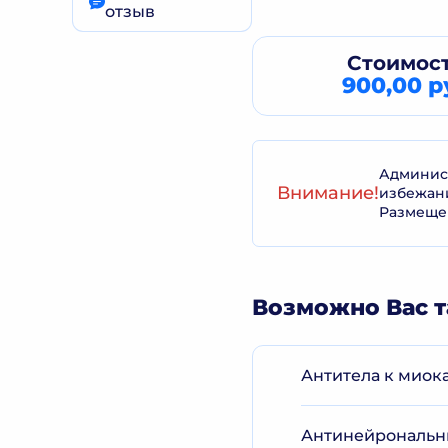
отзыв
Стоимост
900,00 р
Админист
Внимание!
избежан
Размеще
Возможно Вас т
Антитела к миока
Антинейрональны