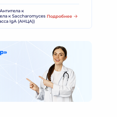
Антитела к
ела к Sacchаromyces
Подробнее
сса IgA (АНЦА))
р»