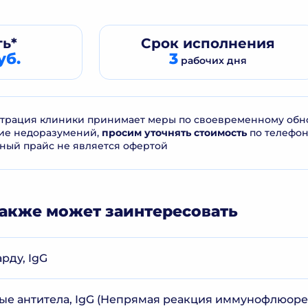
ь*
Срок
исполнения
уб.
3
рабочих дня
рация клиники принимает меры по своевременному обнов
ие недоразумений,
просим уточнять стоимость
по телефо
ный прайс не является офертой
акже может заинтересовать
рду, IgG
е антитела, IgG (Непрямая реакция иммунофлюор