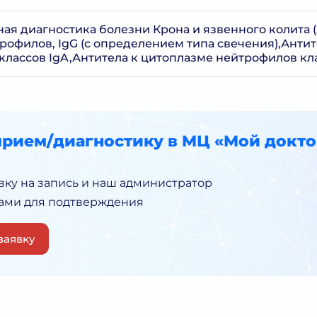
я диагностика болезни Крона и язвенного колита (
рофилов, IgG (с определением типа свечения),Антит
) классов IgA,Антитела к цитоплазме нейтрофилов кла
прием/диагностику в МЦ «Мой докто
вку на запись и наш администратор
Вами для подтверждения
заявку