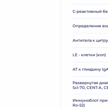
С-реактивный бе
Определение вол
Антитела к цитр
LE - клетки (кол)
АТ к глиадину IgA
Развернутая диа
Scl-70, CENT-A, CE
Иммуноблот при по
Ro-52)