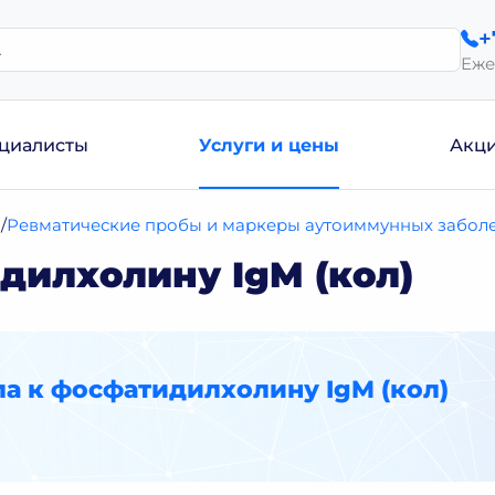
+
Еже
циалисты
Услуги и цены
Акц
и
Ревматические пробы и маркеры аутоиммунных забол
дилхолину IgM (кол)
а к фосфатидилхолину IgM (кол)