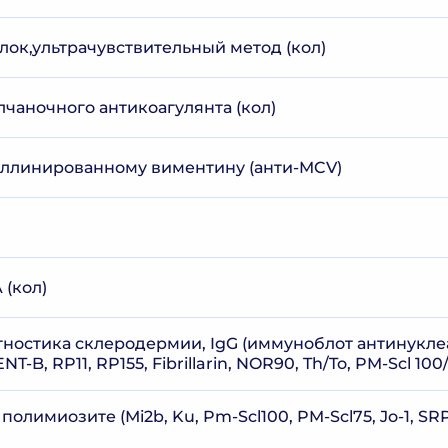
лок,ультрачувствительный метод (кол)
чаночного антикоагулянта (кол)
уллинированному виментину (анти-MCV)
 (кол)
гностика склеродермии, IgG (иммуноблот антинуклеа
NT-B, RP11, RP155, Fibrillarin, NOR90, Th/To, PM-Scl 10
лимиозите (Мi2b, Ku, Pm-Scl100, PM-Scl75, Jo-1, SRP, 