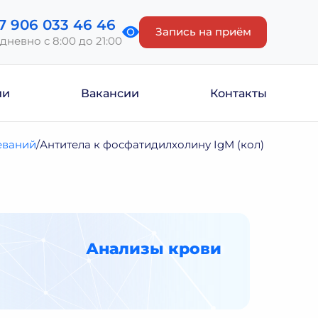
7 906 033 46 46
Запись на приём
дневно с 8:00 до 21:00
ии
Вакансии
Контакты
еваний
Антитела к фосфатидилхолину IgM (кол)
Анализы крови