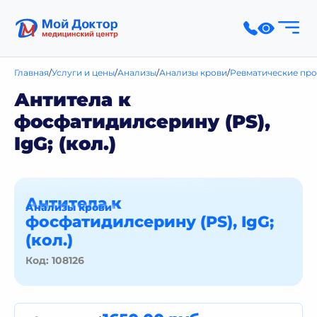
Главная
Услуги и цены
Анализы
Анализы крови
Ревматические про
Антитела к
фосфатидилсерину (PS),
IgG; (кол.)
Антитела к
Анализы крови
фосфатидилсерину (PS), IgG;
(кол.)
Код: 108126