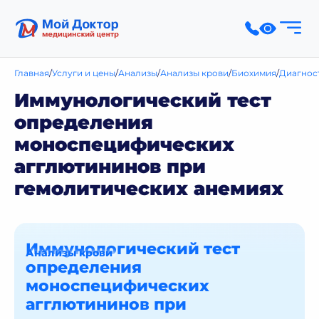
Главная
Услуги и цены
Анализы
Анализы крови
Биохимия
Диагнос
Иммунологический тест
определения
моноспецифических
агглютининов при
гемолитических анемиях
Иммунологический тест
Анализы крови
определения
моноспецифических
агглютининов при