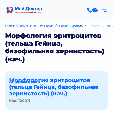
Главная
Услуги и цены
Анализы
Анализы крови
Общие (клинически
Морфология эритроцитов
(тельца Гейнца,
базофильная зернистость)
(кач.)
Морфология эритроцитов
Анализы крови
(тельца Гейнца, базофильная
зернистость) (кач.)
Код: 100011