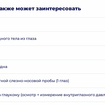
акже может заинтересовать
ого тела из глаза
 дна
ой слезно-носовой пробы (1 глаз)
 глаукому (осмотр + измерение внутриглазного дав