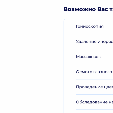
Возможно Вас т
Гониоскопия
Удаление инородн
Массаж век
Осмотр глазного
Проведение цветн
Обследование на