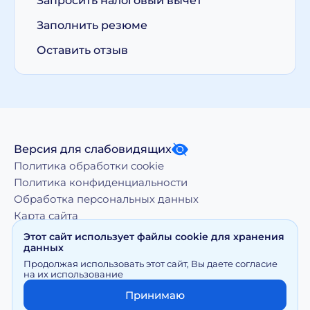
Запросить налоговый вычет
Заполнить резюме
Оставить отзыв
Версия для слабовидящих
Политика обработки cookie
Политика конфиденциальности
Обработка персональных данных
Карта сайта
Этот сайт использует файлы cookie для хранения
данных
Копирование, тиражирование, а равно иное
Продолжая использовать этот сайт, Вы даете согласие
использование материалов, размещенных на moy-
на их использование
doktor.org возможно только с письменного разрешения
Правообладателя
Принимаю