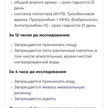
общий анализ крови
-
срок годности
21
день
система гемостаза (АЧТВ,
Тромбиновое
время, Протромбин + МНО, Фибриноген,
Антитромбин
III)
-
срок годности
21
день
За
12 часов до исследования
:
Запрещается
принимать пищу
Запрещается
пить
различные
напитки, в
том числе алкогольные
, кроме чистой
негазированной воды
За
4
час
а
до исследования
:
Запрещается
принимать
воду
За
прещается
жевать жевательную
резинку
Запрещается курить