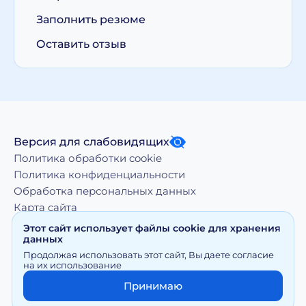
Заполнить резюме
Оставить отзыв
Версия для слабовидящих
Политика обработки cookie
Политика конфиденциальности
Обработка персональных данных
Карта сайта
Этот сайт использует файлы cookie для хранения
данных
Копирование, тиражирование, а равно иное
Продолжая использовать этот сайт, Вы даете согласие
использование материалов, размещенных на moy-
на их использование
doktor.org возможно только с письменного разрешения
Правообладателя
Принимаю
Сайт носит исключительно информационный характер и