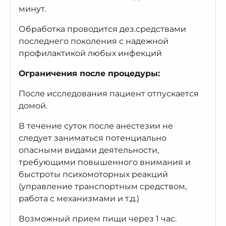
мин
ут
.
О
бработка проводит
ся
дез
.
средства
ми
последнего поколения с надежной
профилактикой любых инфекций
Ограничения
после процедуры
:
После исследования пациент отпускается
домой.
В течение суток после анестезии не
следует заниматься потенциально
опасными видами деятельности,
требующими повышенного внимания и
быстроты психомоторных реакций
(управление транспортным средством,
работа с механизмами и т.д.)
Возможный прием пищи через 1 час.