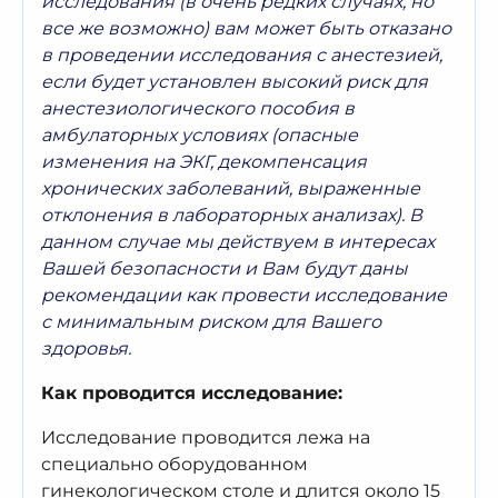
исследования (в очень редких случаях, но
все же возможно) вам может быть отказано
в проведении исследования с анестезией,
есл
и будет установлен высокий риск
для
анестезиологического пособия в
амбулаторных условиях (опасные
изменения на ЭКГ, декомпенсация
хронических заболеваний, выраженные
отклонения в лабораторных анализах). В
данном случае мы
действуем в интересах
Вашей безопасности и Вам будут
даны
рекомендации как провести исследование
с минимальным риском для Вашего
здоровья.
Как проводится исследование:
Исследование проводится лежа на
специально оборудованном
гинекологическом столе
и д
лит
ся
около
15