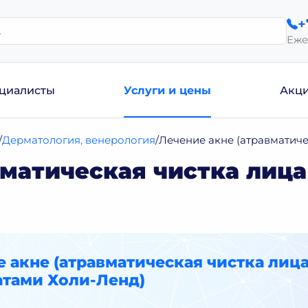
+
Еже
циалисты
Услуги и цены
Акц
Дерматология, венерология
Лечение акне (атравматиче
вматическая чистка лица
 акне (атравматическая чистка лиц
атами Холи-Ленд)