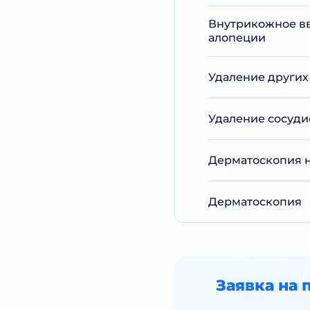
Внутрикожное вв
алопеции
Удаление других
Удаление сосуди
Дерматоскопия н
Дерматоскопия
Заявка на 