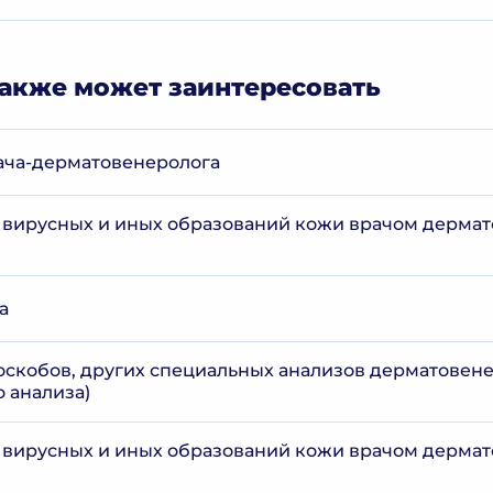
акже может заинтересовать
ача-дерматовенеролога
 вирусных и иных образований кожи врачом дермат
а
соскобов, других специальных анализов дерматовен
 анализа)
 вирусных и иных образований кожи врачом дермат