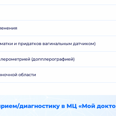
ленения
 (матки и придатков вагинальным датчиком)
плерометрией (допплерографией)
оночной области
прием/диагностику в МЦ «Мой докто