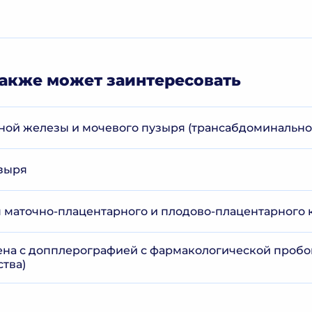
акже может заинтересовать
ной железы и мочевого пузыря (трансабдоминально
зыря
маточно-плацентарного и плодово-плацентарного 
ена с допплерографией с фармакологической пробой
ства)