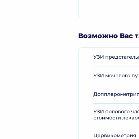
Возможно Вас т
УЗИ предстатель
УЗИ мочевого пу
Допплерометрия 
УЗИ полового чл
стоимости лекар
Цервикометрия