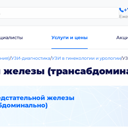
+
Еже
циалисты
Услуги и цены
Акц
ния)
УЗИ-диагностика
УЗИ в гинекологии и урологии
УЗ
 железы (трансабдомин
едстательной железы
абдоминально)