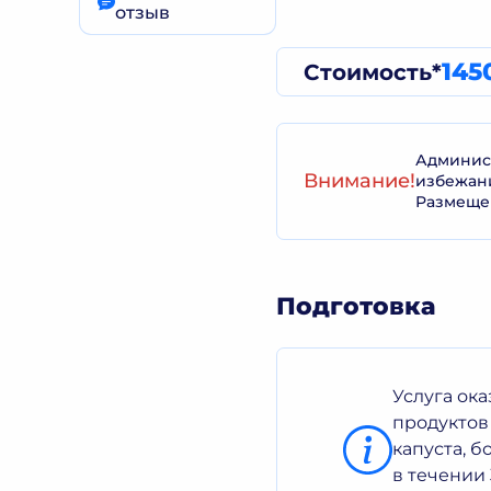
отзыв
145
Стоимость*
Админист
Внимание!
избежан
Размеще
Подготовка
Услуга ок
продуктов
капуста, 
в течении 